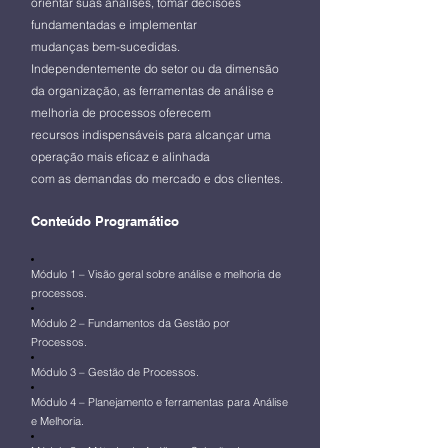
orientar suas análises, tomar decisões
fundamentadas e implementar
mudanças bem-sucedidas.
Independentemente do setor ou da dimensão
da organização, as ferramentas de análise e
melhoria de processos oferecem
recursos indispensáveis para alcançar uma
operação mais eficaz e alinhada
com as demandas do mercado e dos clientes.
Conteúdo Programático
Módulo 1 – Visão geral sobre análise e melhoria de
processos.
Módulo 2 – Fundamentos da Gestão por
Processos.
Módulo 3 – Gestão de Processos.
Módulo 4 – Planejamento e ferramentas para Análise
e Melhoria.