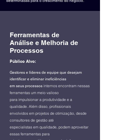
determinadas para o crescimento do negócio.
Ferramentas de
Análise e Melhoria de
Processos
Público Alvo:
Gestores e líderes de equipe que desejam
identifica
r e eliminar ineficiências
internos encontram nessas
em seus processos
ferramentas um meio valioso
para impulsionar a produtividade e a
qualidade. Além disso, profissionais
envolvidos em projetos de otimização, desde
consultores de gestão até
especialistas em qualidade, podem aproveitar
essas ferramentas para