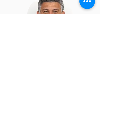
Jackson Jesus
Instituto Ackler recomendo todos os
serviços e cursos de alto valor de
conhecimento!
Venha fazer parte
dessa história