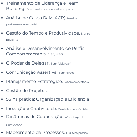
Treinamento de Liderança e Team
Building.
Formando Líderes de Alto Impacto
Análise de Causa Raiz (ACR).
Resolva
problemas de verdade!
Gestão do Tempo e Produtividade.
Mente
Eficiente
Análise e Desenvolvimento de Perfis
Comportamentais.
DISC, MBTI
O Poder de Delegar.
Sem "delargar"
Comunicação Assertiva.
Sem ruídos
Planejamento Estratégico.
Na era da gestão 4.0
Gestão de Projetos.
5S na prática: Organização e Eficiência
Inovação e Criatividade.
Workshops de Gestão.
Dinâmicas de Cooperação.
Workshops de
Criatividade.
Mapeamento de Processos.
PDCA na prática.