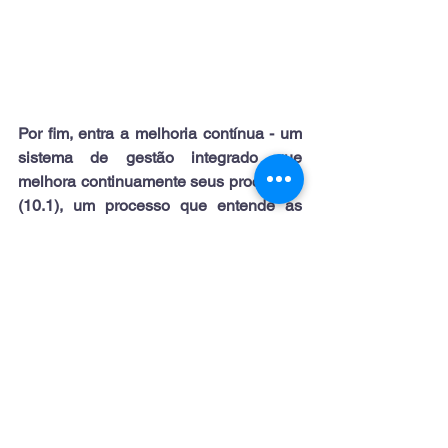
Por fim, entra a melhoria contínua - um 
sistema de gestão integrado que 
melhora continuamente seus processos 
(10.1), um processo que entende as 
não conformidades do sistema, analisa 
a causa raíz dos problemas para que 
não haja recorrência (10.2) e um 
processo estruturado em PDCA para 
garantir a eficácia dos processos (10.3), 
fechando o "A" do PDCA.
No canto superior direito você pode 
visualizar o símbolo de uma espiral 
ascendente
 - porque por mais que 
muitos conhecem o PDCA como um 