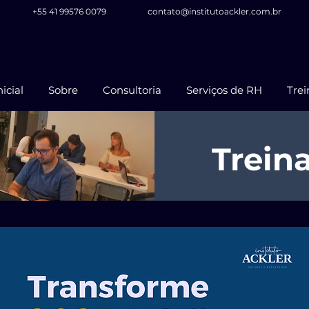
+55 41 99576 0079
contato@institutoackler.com.br
icial
Sobre
Consultoria
Serviços de RH
Tre
Trein